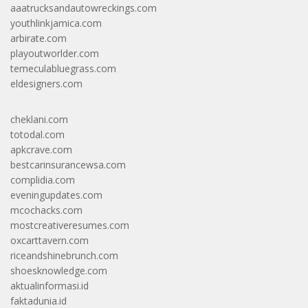
aaatrucksandautowreckings.com
youthlinkjamica.com
arbirate.com
playoutworlder.com
temeculabluegrass.com
eldesigners.com
cheklani.com
totodal.com
apkcrave.com
bestcarinsurancewsa.com
complidia.com
eveningupdates.com
mcochacks.com
mostcreativeresumes.com
oxcarttavern.com
riceandshinebrunch.com
shoesknowledge.com
aktualinformasi.id
faktadunia.id