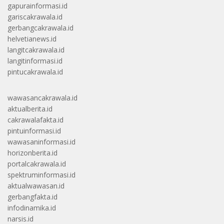
gapurainformasi.id
gariscakrawala.id
gerbangcakrawala.id
helvetianews.id
langitcakrawala.id
langitinformasi.id
pintucakrawala.id
wawasancakrawala.id
aktualberita.id
cakrawalafakta.id
pintuinformasi.id
wawasaninformasi.id
horizonberita.id
portalcakrawala.id
spektruminformasi.id
aktualwawasan.id
gerbangfakta.id
infodinamika.id
narsis.id