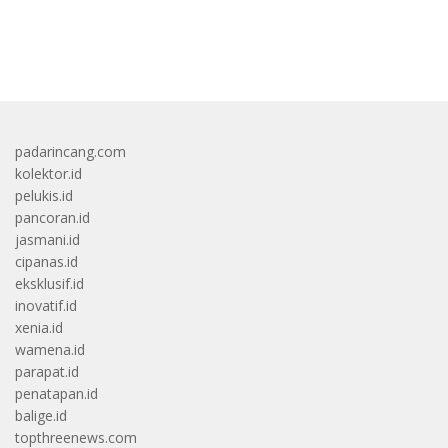
bandar besar starlight princess1000 bagi bonus
padarincang.com
kolektor.id
pelukis.id
pancoran.id
jasmani.id
cipanas.id
eksklusif.id
inovatif.id
xenia.id
wamena.id
parapat.id
penatapan.id
balige.id
topthreenews.com