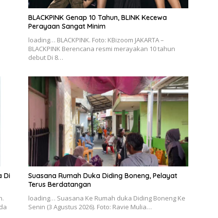
BLACKPINK Genap 10 Tahun, BLINK Kecewa
Perayaan Sangat Minim
loading… BLACKPINK. Foto: KBizoom JAKARTA –
BLACKPINK Berencana resmi merayakan 10 tahun
debut Di 8…
 Di
Suasana Rumah Duka Diding Boneng, Pelayat
Terus Berdatangan
n.
loading… Suasana Ke Rumah duka Diding Boneng Ke
nda
Senin (3 Agustus 2026). Foto: Ravie Mulia…