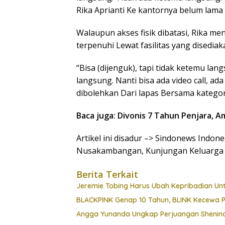
Rika Aprianti Ke kantornya belum lama i
Walaupun akses fisik dibatasi, Rika m
terpenuhi Lewat fasilitas yang disediak
“Bisa (dijenguk), tapi tidak ketemu lang
langsung. Nanti bisa ada video call, a
dibolehkan Dari lapas Bersama kategori 
Baca juga: Divonis 7 Tahun Penjara, 
Artikel ini disadur –> Sindonews Indo
Nusakambangan, Kunjungan Keluarga 
Berita Terkait
Jeremie Tobing Harus Ubah Kepribadian Unt
BLACKPINK Genap 10 Tahun, BLINK Kecewa 
Angga Yunanda Ungkap Perjuangan Shenina D