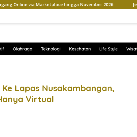
 via Marketplace hingga November 2026
Jetour Bawa Em
if
Olahraga
Teknologi
Kesehatan
Life Style
Wisa
band
h Ke Lapas Nusakambangan,
anya Virtual