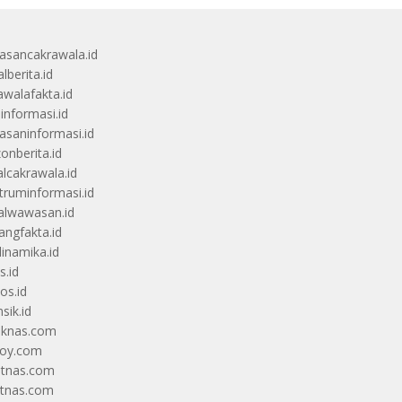
sancakrawala.id
lberita.id
awalafakta.id
uinformasi.id
saninformasi.id
zonberita.id
alcakrawala.id
truminformasi.id
alwawasan.id
angfakta.id
dinamika.id
s.id
os.id
sik.id
iknas.com
coy.com
itnas.com
itnas.com