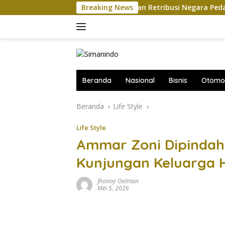
Langsung
jelasan DJP soal Penundaan Retribusi Negara Pedagang Online
Breaking News
ke
konten
Beranda
Nasional
Bisnis
Otomot
Beranda
Life Style
Life Style
Ammar Zoni Dipinda
Kunjungan Keluarga H
Jhonny Oelman
Mei 5, 2026