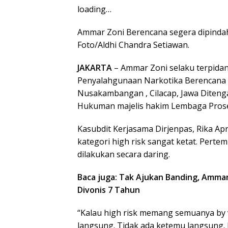
loading…
Ammar Zoni Berencana segera dipinda
Foto/Aldhi Chandra Setiawan.
JAKARTA
– Ammar Zoni selaku terpida
Penyalahgunaan Narkotika Berencana s
Nusakambangan , Cilacap, Jawa Diteng
Hukuman majelis hakim Lembaga Prose
Kasubdit Kerjasama Dirjenpas, Rika Ap
kategori high risk sangat ketat. Perte
dilakukan secara daring.
Baca juga: Tak Ajukan Banding, Amma
Divonis 7 Tahun
“Kalau high risk memang semuanya by vi
langsung. Tidak ada ketemu langsung.