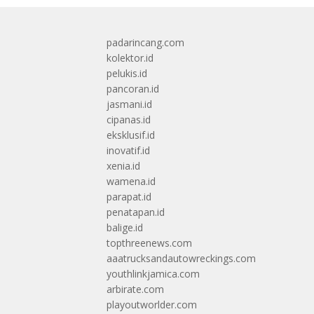
padarincang.com
kolektor.id
pelukis.id
pancoran.id
jasmani.id
cipanas.id
eksklusif.id
inovatif.id
xenia.id
wamena.id
parapat.id
penatapan.id
balige.id
topthreenews.com
aaatrucksandautowreckings.com
youthlinkjamica.com
arbirate.com
playoutworlder.com