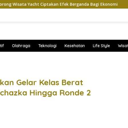
ht Ciptakan Efek Berganda Bagi Ekonomi
Penampilan 
if
Olahraga
Teknologi
Kesehatan
Life Style
Wisa
band
kan Gelar Kelas Berat
rochazka Hingga Ronde 2