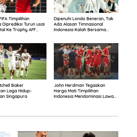
FIFA Timpilihan
Dipenuhi Londo Beneran, Tak
 Diprediksi Turun usai
Ada Alasan Timnasional
tal Ke Trophy AFF
Indonesia Kalah Bersama
Singapura
tchell Baker
John Herdman Tegaskan
an Laga Hidup-
Harga Mati Timpilihan
an Singapura
Indonesia Mendominasi Lawan
Singapura