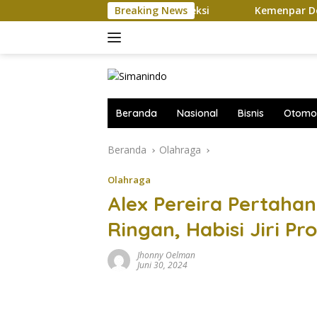
Langsung
 Tetap Harus Ikuti Seleksi
Breaking News
Kemenpar Dorong Wisata Yac
ke
konten
Beranda
Nasional
Bisnis
Otomot
Beranda
Olahraga
Olahraga
Alex Pereira Pertahan
Ringan, Habisi Jiri P
Jhonny Oelman
Juni 30, 2024