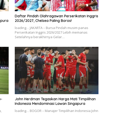
Daftar Pindah Olahragawan Perserikatan Inggris
apura
2026/2027, Chelsea Paling Boros!
loading… JAKARTA – Bursa Pindah musim panas
Perserikatan Inggris 2026/2027 Lebih memanas
Setelahnya berakhirnya Gelar…
p-
John Herdman Tegaskan Harga Mati Timpilihan
Indonesia Mendominasi Lawan Singapura
,
loading… BOGOR – Manajer Timpilihan Indonesia John