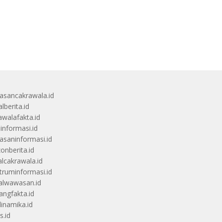
sancakrawala.id
lberita.id
awalafakta.id
uinformasi.id
saninformasi.id
zonberita.id
alcakrawala.id
truminformasi.id
alwawasan.id
angfakta.id
dinamika.id
s.id