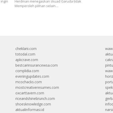
ingin
Herdman menegaskan skuad Garuda tidak
Memperoleh pilihan selain…
cheklani.com
wawa
totodal.com
aktua
apkcrave.com
cakr
bestcarinsurancewsa.com
pint
complidia.com
wawa
eveningupdates.com
hori
mcochacks.com
port
mostcreativeresumes.com
spek
oxcarttavern.com
aktu
riceandshinebrunch.com
gerb
shoesknowledge.com
info
aktualinformasi.id
narsi