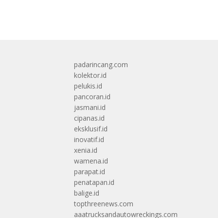
padarincang.com
kolektor.id
pelukis.id
pancoran.id
jasmani.id
cipanas.id
eksklusif.id
inovatif.id
xenia.id
wamena.id
parapat.id
penatapan.id
balige.id
topthreenews.com
aaatrucksandautowreckings.com