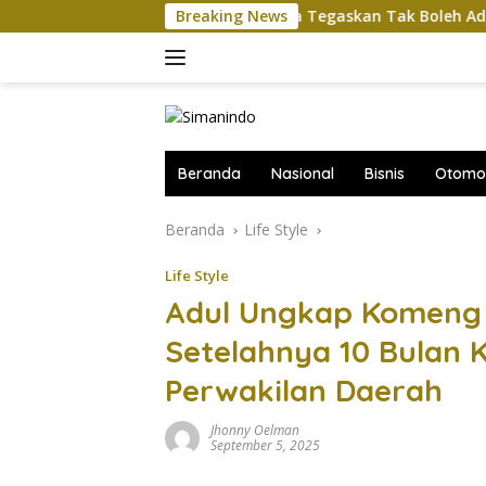
Langsung
ah
Komut Pertamina Tegaskan Tak Boleh Ada Ganggua
Breaking News
ke
konten
Beranda
Nasional
Bisnis
Otomot
Beranda
Life Style
Life Style
Adul Ungkap Komeng
Setelahnya 10 Bulan 
Perwakilan Daerah
Jhonny Oelman
September 5, 2025