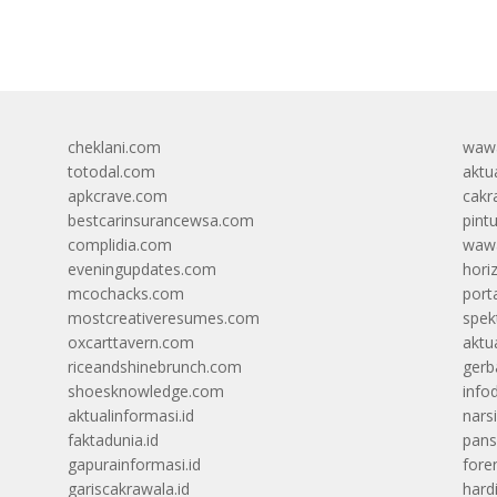
cheklani.com
wawa
totodal.com
aktua
apkcrave.com
cakr
bestcarinsurancewsa.com
pint
complidia.com
wawa
eveningupdates.com
hori
mcochacks.com
port
mostcreativeresumes.com
spek
oxcarttavern.com
aktu
riceandshinebrunch.com
gerb
shoesknowledge.com
info
aktualinformasi.id
narsi
faktadunia.id
pans
gapurainformasi.id
foren
gariscakrawala.id
hard