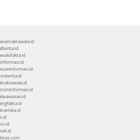
sancakrawala.id
lberita.id
awalafakta.id
uinformasi.id
saninformasi.id
zonberita.id
alcakrawala.id
truminformasi.id
alwawasan.id
angfakta.id
dinamika.id
s.id
os.id
sik.id
iknas.com