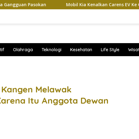
n Pasokan
Mobil Kia Kenalkan Carens EV Ke GIIAS 2026, 
if
Olahraga
Teknologi
Kesehatan
Life Style
Wisa
band
 Kangen Melawak
Karena Itu Anggota Dewan