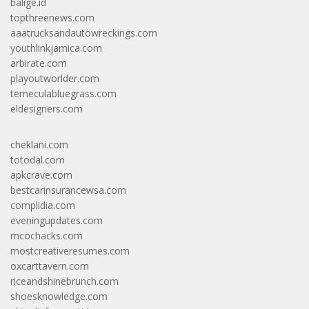
balige.id
topthreenews.com
aaatrucksandautowreckings.com
youthlinkjamica.com
arbirate.com
playoutworlder.com
temeculabluegrass.com
eldesigners.com
cheklani.com
totodal.com
apkcrave.com
bestcarinsurancewsa.com
complidia.com
eveningupdates.com
mcochacks.com
mostcreativeresumes.com
oxcarttavern.com
riceandshinebrunch.com
shoesknowledge.com