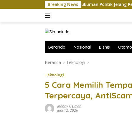
Langsung
AS-China Saling Balas Hukuman Politik Jelang Pertemuan Trump
Breaking News
ke
konten
Beranda
Nasional
Bisnis
Otomot
Beranda
Teknologi
Teknologi
5 Cara Memilih Temp
Terpercaya, AntiScam
Jhonny Oelman
Juni 12, 2026