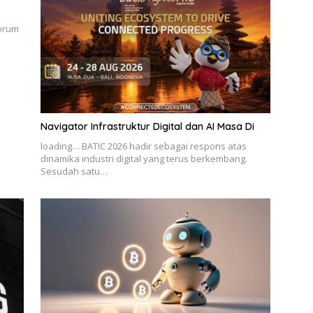
forum
n
Navigator Infrastruktur Digital dan AI Masa Di
loading… BATIC 2026 hadir sebagai respons atas
dinamika industri digital yang terus berkembang.
Sesudah satu…