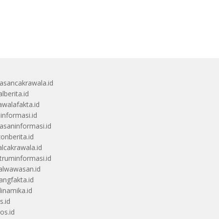
sancakrawala.id
lberita.id
awalafakta.id
uinformasi.id
saninformasi.id
zonberita.id
alcakrawala.id
truminformasi.id
alwawasan.id
angfakta.id
dinamika.id
s.id
os.id