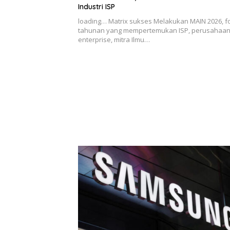
Industri ISP
loading… Matrix sukses Melakukan MAIN 2026, 
tahunan yang mempertemukan ISP, perusahaa
enterprise, mitra Ilmu…