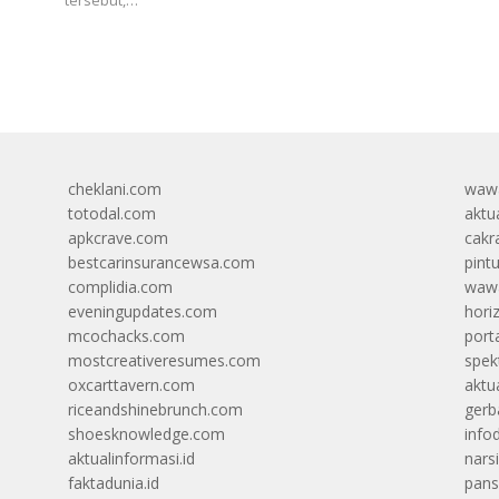
cheklani.com
wawa
totodal.com
aktua
apkcrave.com
cakr
bestcarinsurancewsa.com
pint
complidia.com
wawa
eveningupdates.com
hori
mcochacks.com
port
mostcreativeresumes.com
spek
oxcarttavern.com
aktu
riceandshinebrunch.com
gerb
shoesknowledge.com
info
aktualinformasi.id
narsi
faktadunia.id
pans