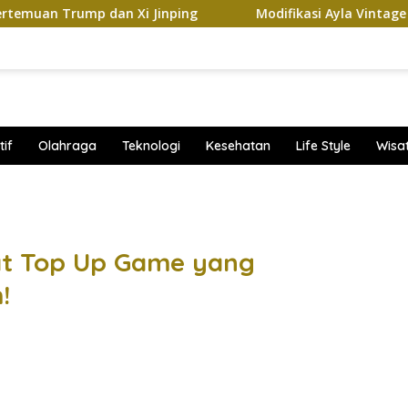
 dan Xi Jinping
Modifikasi Ayla Vintage dan Gran Max
if
Olahraga
Teknologi
Kesehatan
Life Style
Wisa
band
at Top Up Game yang
!