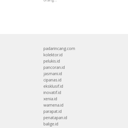
padarincang.com
kolektor.id
pelukis.id
pancoran.id
jasmani.id
cipanas.id
eksklusif.id
inovatif.id
xenia.id
wamena.id
parapat.id
penatapan.id
balige.id