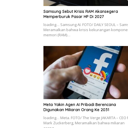
Samsung Sebut Krisis RAM Akansegera
Memperburuk Pasar HP Di 2027
loading… Samsung AI. FOTO/ DAILY SEOUL – Sa
Meramalkan bahwa krisis kekurangan kompone
memori (RAM)…
Meta Yakin Agen AI Pribadi Berencana
Digunakan Miliaran Orang Ke 2031
loading… Meta. FOTO/ The Verge JAKARTA – CEO 
Mark Zuckerberg, Meramalkan bahwa miliaran
orang…