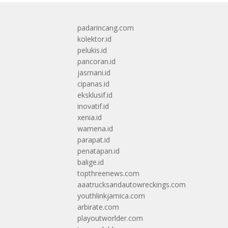
padarincang.com
kolektor.id
pelukis.id
pancoran.id
jasmani.id
cipanas.id
eksklusif.id
inovatif.id
xenia.id
wamena.id
parapat.id
penatapan.id
balige.id
topthreenews.com
aaatrucksandautowreckings.com
youthlinkjamica.com
arbirate.com
playoutworlder.com