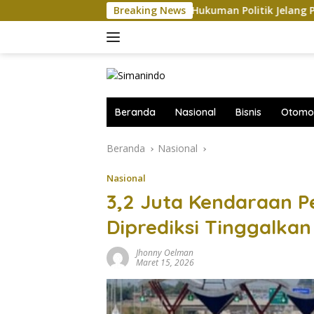
Langsung
AS-China Saling Balas Hukuman Politik Jelang Pertemuan Trump
Breaking News
ke
konten
Beranda
Nasional
Bisnis
Otomot
Beranda
Nasional
Nasional
3,2 Juta Kendaraan 
Diprediksi Tinggalkan
Jhonny Oelman
Maret 15, 2026