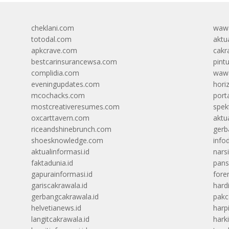
cheklani.com
wawa
totodal.com
aktua
apkcrave.com
cakr
bestcarinsurancewsa.com
pint
complidia.com
wawa
eveningupdates.com
hori
mcochacks.com
port
mostcreativeresumes.com
spek
oxcarttavern.com
aktu
riceandshinebrunch.com
gerb
shoesknowledge.com
info
aktualinformasi.id
narsi
faktadunia.id
pans
gapurainformasi.id
foren
gariscakrawala.id
hard
gerbangcakrawala.id
pak
helvetianews.id
harp
langitcakrawala.id
hark