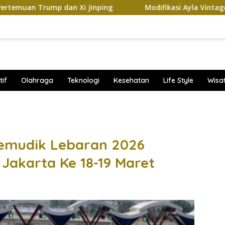
 dan Xi Jinping
Modifikasi Ayla Vintage dan Gran Max
if
Olahraga
Teknologi
Kesehatan
Life Style
Wisa
band
Pemudik Lebaran 2026
 Jakarta Ke 18-19 Maret