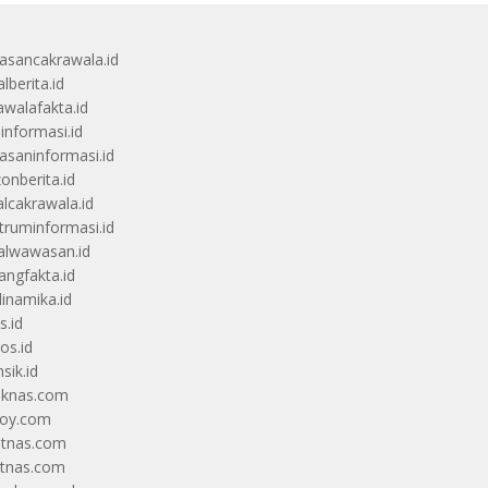
sancakrawala.id
lberita.id
awalafakta.id
uinformasi.id
saninformasi.id
zonberita.id
alcakrawala.id
truminformasi.id
alwawasan.id
angfakta.id
dinamika.id
s.id
os.id
sik.id
iknas.com
coy.com
itnas.com
itnas.com