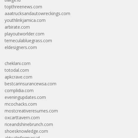
topthreenews.com
aaatrucksandautowreckings.com
youthlinkjamica.com
arbirate.com
playoutworlder.com
temeculabluegrass.com
eldesigners.com
cheklani.com
totodal.com
apkcrave.com
bestcarinsurancewsa.com
complidia.com
eveningupdates.com
mcochacks.com
mostcreativeresumes.com
oxcarttavern.com
riceandshinebrunch.com
shoesknowledge.com
aktualinformasi.id