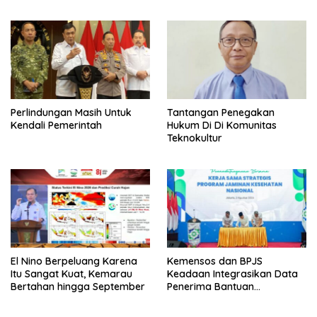
Tanpa Tes, Polri: Tetap Harus
Ikuti Seleksi
Perlindungan Masih Untuk
Tantangan Penegakan
Kendali Pemerintah
Hukum Di Di Komunitas
Teknokultur
El Nino Berpeluang Karena
Kemensos dan BPJS
Itu Sangat Kuat, Kemarau
Keadaan Integrasikan Data
Bertahan hingga September
Penerima Bantuan
Pemerintah PBI JK