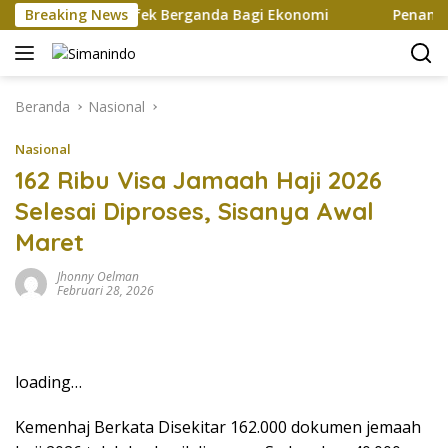
Langsung
t Ciptakan Efek Berganda Bagi Ekonomi
Breaking News
Penampilan da
ke
konten
Beranda
Nasional
Nasional
162 Ribu Visa Jamaah Haji 2026
Selesai Diproses, Sisanya Awal
Maret
Jhonny Oelman
Februari 28, 2026
loading…
Kemenhaj Berkata Disekitar 162.000 dokumen jemaah