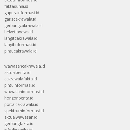
faktadunia.id
gapurainformasi.id
gariscakrawala.id
gerbangcakrawala.id
helvetianews.id
langitcakrawala.id
langitinformasi.id
pintucakrawala.id
wawasancakrawala.id
aktualberita.id
cakrawalafakta.id
pintuinformasi.id
wawasaninformasi.id
horizonberita.id
portalcakrawala.id
spektruminformasi.id
aktualwawasan.id
gerbangfakta.id
infodinamika.id