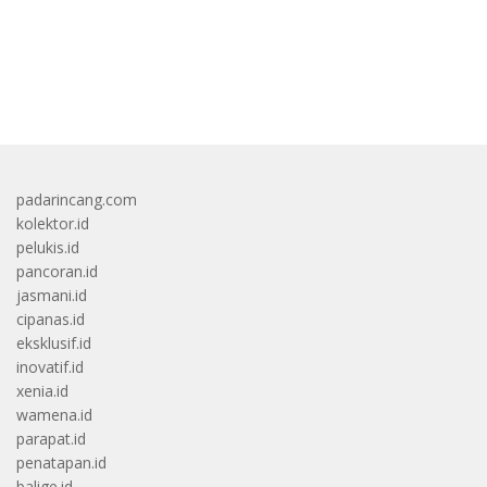
bandar besar starlight princess1000 bagi bonus
padarincang.com
kolektor.id
pelukis.id
pancoran.id
jasmani.id
cipanas.id
eksklusif.id
inovatif.id
xenia.id
wamena.id
parapat.id
penatapan.id
balige.id