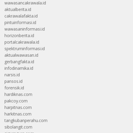
wawasancakrawala.id
aktualberita.id
cakrawalafakta.id
pintuinformasi.id
wawasaninformasi.id
horizonberita.id
portalcakrawala.id
spektruminformasi.id
aktualwawasan.id
gerbangfakta.id
infodinamika.id
narsis.id
pansos.id
forensik.id
hardiknas.com
pakcoy.com
harpitnas.com
harkitnas.com
tangkubanperahu.com
sibolangit.com