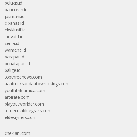
pelukis.id
pancoran.id
jasmani.id
cipanas.id
eksklusif.id
inovatif.id
xenia.id
wamena.id
parapat.id
penatapan.id
balige.id
topthreenews.com
aaatrucksandautowreckings.com
youthlinkjamica.com
arbirate.com
playoutworlder.com
temeculabluegrass.com
eldesigners.com
cheklani.com