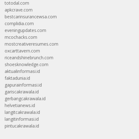
totodal.com
apkcrave.com
bestcarinsurancewsa.com
complidia.com
eveningupdates.com
mcochacks.com
mostcreativeresumes.com
oxcarttavern.com
riceandshinebrunch.com
shoesknowledge.com
aktualinformasi.id
faktadunia.id
gapurainformasi.id
gariscakrawala.id
gerbangcakrawala.id
helvetianews.id
langitcakrawala.id
langitinformasi.id
pintucakrawala.id