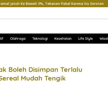
 Ke Bawah 5%, Tekanan Fiskal Karena Itu Sorotan
Viral
if
Olahraga
Teknologi
Kesehatan
Life Style
Wisa
band
ak Boleh Disimpan Terlalu
Sereal Mudah Tengik