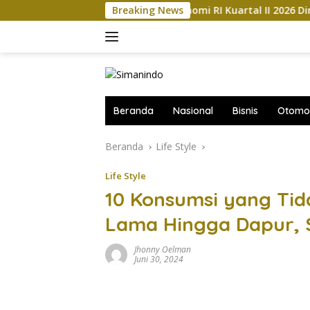
Langsung
ber
Kemajuan Ekonomi RI Kuartal II 2026 Diramal Jatuh
Breaking News
ke
konten
Beranda
Nasional
Bisnis
Otomot
Beranda
Life Style
Life Style
10 Konsumsi yang Tid
Lama Hingga Dapur, 
Jhonny Oelman
Juni 30, 2024