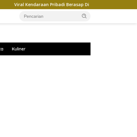
 Kendaraan Pribadi Berasap Di Parkiran GIIAS 2026, Ini Kata Cher
ta
Kuliner
ar besar starlight princess1000 bagi bonus