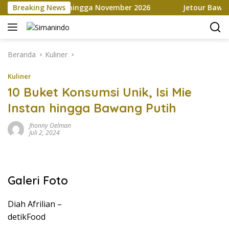
Langsung
a Marketplace hingga November 2026
Breaking News
Jetour Bawa Empat
ke
konten
Beranda
Kuliner
Kuliner
10 Buket Konsumsi Unik, Isi Mie
Instan hingga Bawang Putih
Jhonny Oelman
Juli 2, 2024
Galeri Foto
Diah Afrilian –
detikFood