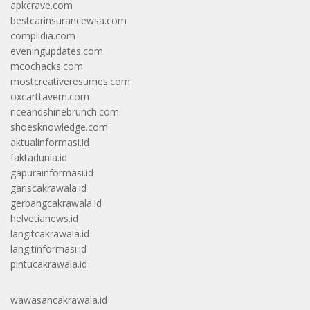
apkcrave.com
bestcarinsurancewsa.com
complidia.com
eveningupdates.com
mcochacks.com
mostcreativeresumes.com
oxcarttavern.com
riceandshinebrunch.com
shoesknowledge.com
aktualinformasi.id
faktadunia.id
gapurainformasi.id
gariscakrawala.id
gerbangcakrawala.id
helvetianews.id
langitcakrawala.id
langitinformasi.id
pintucakrawala.id
wawasancakrawala.id