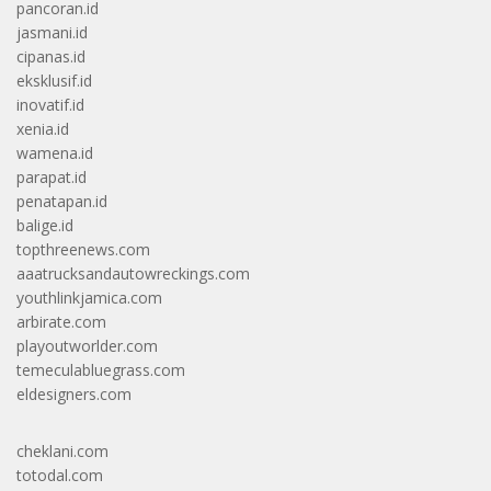
pancoran.id
jasmani.id
cipanas.id
eksklusif.id
inovatif.id
xenia.id
wamena.id
parapat.id
penatapan.id
balige.id
topthreenews.com
aaatrucksandautowreckings.com
youthlinkjamica.com
arbirate.com
playoutworlder.com
temeculabluegrass.com
eldesigners.com
cheklani.com
totodal.com