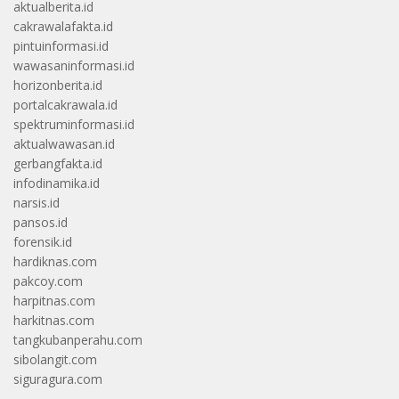
aktualberita.id
cakrawalafakta.id
pintuinformasi.id
wawasaninformasi.id
horizonberita.id
portalcakrawala.id
spektruminformasi.id
aktualwawasan.id
gerbangfakta.id
infodinamika.id
narsis.id
pansos.id
forensik.id
hardiknas.com
pakcoy.com
harpitnas.com
harkitnas.com
tangkubanperahu.com
sibolangit.com
siguragura.com